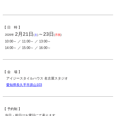
【 日 時 】
2
月21日
～
23
日
2026年
(
土
)
(
月祝
)
10:00～ ／ 11:00～ ／ 13:00～
14:00～ ／ 15:00～ ／ 16:00～
【 会 場 】
アイジースタイルハウス 名古屋スタジオ
愛知県長久手市原山103
【 予約制 】
当日・前日はお電話にて承ります。