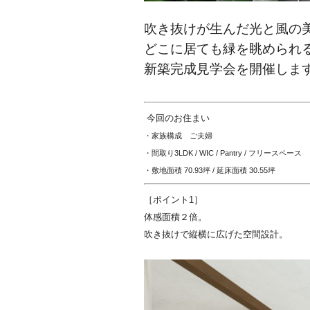
吹き抜けが生んだ
光と風の
どこに居ても緑を眺められ
新築完成見学会を開催しま
今回のお住まい
・家族構成
ご夫婦
・間取り
3LDK / WIC / Pantry / フリースペース
・敷地面積
70.93坪
/ 延床面積
30.55
坪
［ポイント1］
体感面積２倍。
吹き抜けで縦横に広げた空間設計。