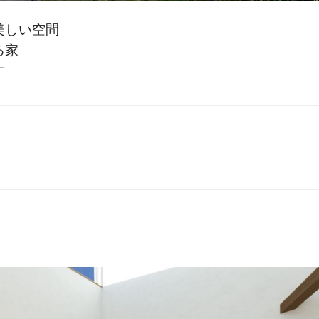
美しい空間
る家
す