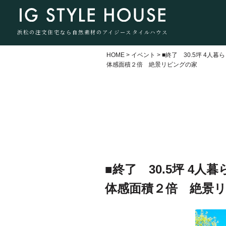
浜松の注文住宅なら自然素材のアイジースタイルハウス
HOME
>
イベント
>
■終了 30.5坪 4人暮
体感面積２倍 絶景リビングの家
■終了 30.5坪 4人暮
体感面積２倍 絶景