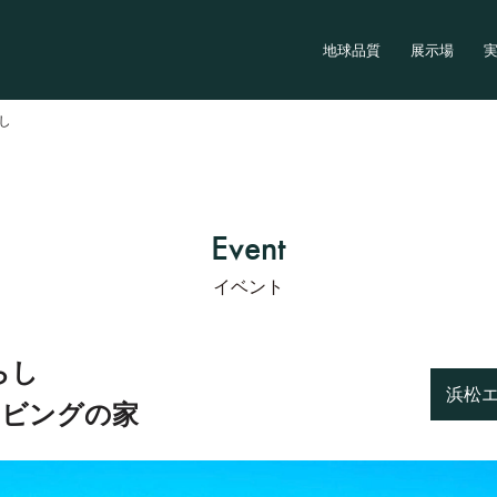
地球品質
展示場
らし
Event
イベント
らし
浜松
リビングの家