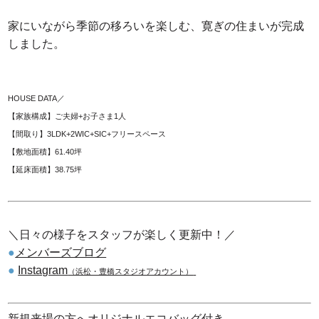
家にいながら季節の移ろいを楽しむ、寛ぎの住まいが完成
しました。
HOUSE DATA／
【家族構成】ご夫婦+お子さま1人
【間取り】3LDK+2WIC+SIC+フリースペース
【敷地面積】61.40坪
【延床面積】38.75坪
＼日々の様子をスタッフが楽しく更新中！／
●
メンバーズブログ
●
Instagram
（浜松・豊橋スタジオアカウント）
新規来場の方へオリジナルエコバッグ付き