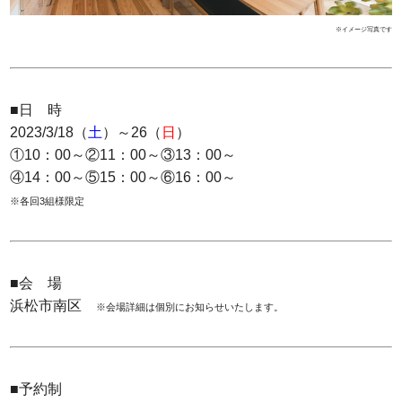
※イメージ写真です
■日 時
2023/3/18（
土
）～26（
日
）
①10：00～②11：00～③13：00～
④14：00～⑤15：00～⑥16：00～
※各回3組様限定
■会 場
浜松市南区
※会場詳細は個別にお知らせいたします。
■予約制