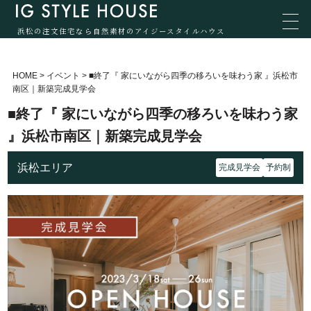
浜松の注文住宅なら自然素材のアイジースタイルハウス
HOME
>
イベント
>
■終了『 家にいながら四季の移ろいを味わう家 』浜松市
南区｜新築完成見学会
■終了『 家にいながら四季の移ろいを味わう家
』浜松市南区｜新築完成見学会
浜松エリア
完成見学会
予約制