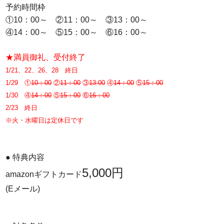
予約時間枠
①10：00～ ②11：00～ ③13：00～
④14：00～ ⑤15：00～ ⑥16：00～
★満員御礼、受付終了
1/21、22、26、28 終日
1/29 ①
10：00
②
11：00
③
13:00
④
14：00
⑤
15：00
1/30 ④
14：00
⑤
15：00
⑥
16：00
2/23 終日
※火・水曜日は定休日です
● 特典内容
5,000円
amazonギフトカード
(Eメール)