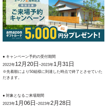
● キャンペーン予約の受付期間
12月20日
1月31日
2022年
~2023年
※先着順により
50組
様に到達した時点で終了とさせていた
だきます。
● 対象となるご来場期間
1月06日
2月28日
2023年
~2023年