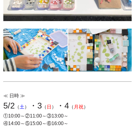
≪ 日時 ≫
5/2
・3
・4
（
土
）
（
日
）
（
月祝
）
①10:00～②11:00～③13:00～
④14:00～⑤15:00～⑥16:00～