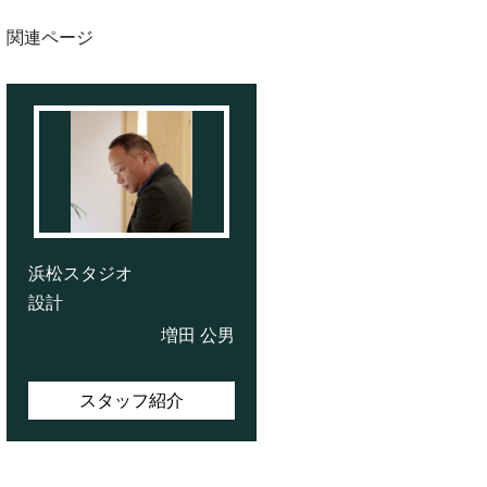
関連ページ
浜松スタジオ
設計
増田 公男
スタッフ紹介