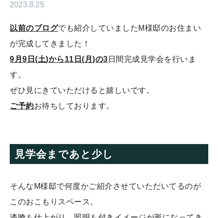
2023.8.25
以前のブログ
でも紹介していました
M
様邸のお住まい
が完成してきました！
9
月
9
日
(
土
)
から
11
日
(
月
)
の
3
日間完成見学会を行いま
す。
ぜひ見にきていただけると嬉しいです。
ご予約
お待ちしております。
見学会まであと少し
そんな
M
様邸で何度かご紹介させていただいてるのが
このおこもりスペース。
漆喰も仕上がり、照明も付きイメージが形になってき