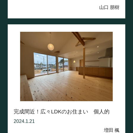
山口 朋樹
完成間近！広々LDKのお住まい 個人的
な...
2024.1.21
増田 楓